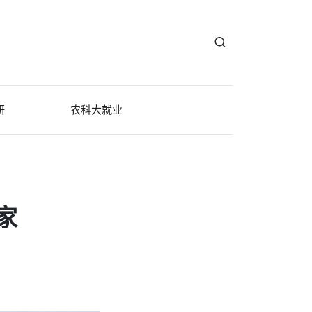
研
农科大就业
家