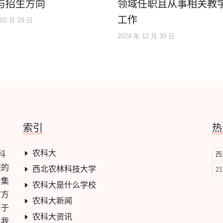
与招生方向
领域任职且从事相关教
工作
 02 月 29 日
2024 年 12 月 30 日
索引
热
农科大
科
西
校的
西北农林科技大学
2
对集
农科大是什么学校
官方
农科大新闻
用于
农科大资讯
系我