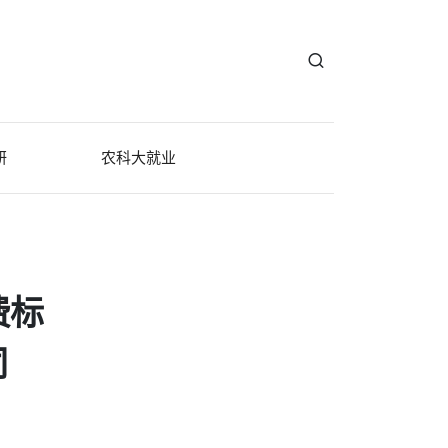
研
农科大就业
费标
同