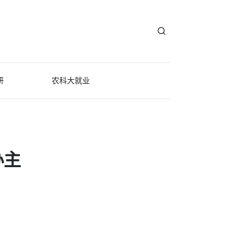
研
农科大就业
办主