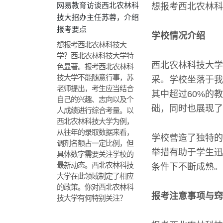
网易教育访谈西北农林科
想报考西北农林科
技大招办主任苏蓉，介绍
报考要点
学校情况介绍
想报考西北农林科技大
学？西北农林科技大学特
西北农林科技大学
色显著。报考西北农林科
技大学不能随意行事，苏
采。学校坐落于我
老师提出，考生应当结合
其中超过60%的
自己的兴趣、志向以及个
础，同时也展现了
人成绩进行综合考量。以
西北农林科技大学为例，
从往年的录取数据来看，
学校营造了独特的
调剂名额占一定比例，但
举措有助于学生迅
具体数字需要关注学校的
最新动态。西北农林科技
条件下不断成熟。
大学在此领域制定了相应
的政策。你对西北农林科
报考注意事项与窍
技大学有何特别关注？