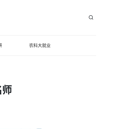
研
农科大就业
名师