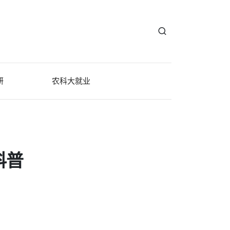
研
农科大就业
科普