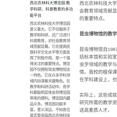
西北农林科大博览园:教
西北农林科技大学
学科研、科普教育的多功
会教育领域贡献显
能平台
的重要特点。
西北农林科技大学博览园
意义重大。它不仅服务于
昆虫博物馆的教学
教学和科研，还广泛进行
科普教育，对社会教育领
域贡献显著。它在提高民
昆虫博物馆自19
族科学文化水平等方面发
括标本馆和实验室
挥了积极作用，是一个值
得关注的重要特点。博览
虫学领域的教学与
园不仅拥有昆虫博物馆这
情。我校的植保课
一特色，它在众多学科领
在学科建设上，也
域内扮演着关键角色。在
教学和科研活动中，各学
科都能明显体会到博览园
实际上，这些成就
带来的便利。博览园内藏
研究所需的教学资
品众多。博览园功能丰
富，意义深远，不知各位
送高素质人才。
是否曾亲临西北农林科技